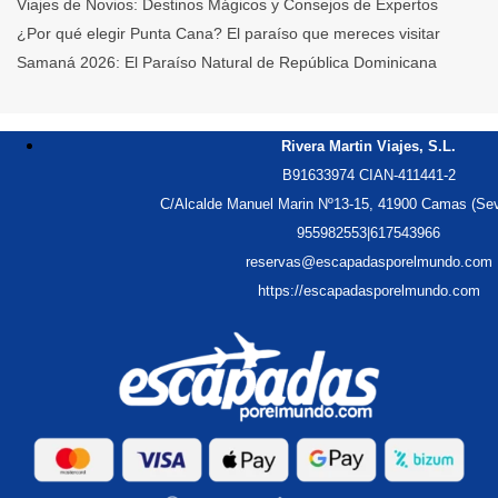
Viajes de Novios: Destinos Mágicos y Consejos de Expertos
¿Por qué elegir Punta Cana? El paraíso que mereces visitar
Samaná 2026: El Paraíso Natural de República Dominicana
Punta Cana 2026: Tu Verano en el Paraíso Todo Incluido
Cancún y Riviera Maya: Entre Ruinas Mayas, Cenotes y Lujo
Rivera Martin Viajes, S.L.
Varadero: La Perfección Azul Cubana, El Relax en el Caribe
B91633974 CIAN-411441-2
Crónicas de La Habana Vieja: Mitos, Historia y el Alma del Son
C/Alcalde Manuel Marin Nº13-15, 41900 Camas (Sev
Samaná: El Santuario Secreto, Ballenas y Playas Vírgenes RD
955982553
|
617543966
Punta Cana: Lujo, Aventura y las Playas Más Vibrantes
reservas@escapadasporelmundo.com
Cancún: Playa, Fiesta y Misterios Mayas
https://escapadasporelmundo.com
Sabores de Cuba: Viaje Gastronómico
Cancún: El Paraíso Maya de Playas y Vida Nocturna
Varadero:Las Mejores Playas de Cuba
Punta Cana: Lujo, Relax y el Mejor Todo Incluido del Caribe
Samaná: El Paraíso Secreto y Natural de República Dominicana