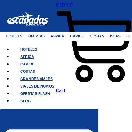
0,00
€
0
HOTELES
OFERTAS
ÁFRICA
CARIBE
COSTAS
ISLAS
GR
HOTELES
AFRICA
CARIBE
COSTAS
GRANDES VIAJES
VIAJES DE NOVIOS
Cart
OFERTAS FLASH
BLOG