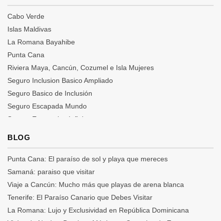
Riviera Maya
Seguros
Cabo Verde
Islas Maldivas
La Romana Bayahibe
Punta Cana
Riviera Maya, Cancún, Cozumel e Isla Mujeres
Seguro Inclusion Basico Ampliado
Seguro Basico de Inclusión
Seguro Escapada Mundo
Seguro Escapadas Infinity
Seguro Escapadas Premium
BLOG
Seguro Escapadas TOP
Punta Cana: El paraíso de sol y playa que mereces
Samaná: paraiso que visitar
Viaje a Cancún: Mucho más que playas de arena blanca
Tenerife: El Paraíso Canario que Debes Visitar
La Romana: Lujo y Exclusividad en República Dominicana