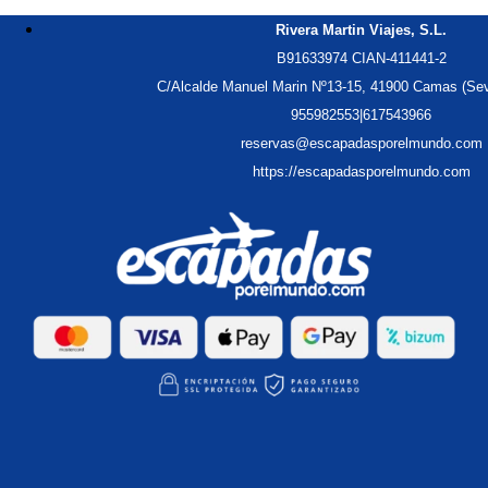
Cancún y Riviera Maya: Entre Ruinas Mayas, Cenotes y Lujo
Rivera Martin Viajes, S.L.
Varadero: La Perfección Azul Cubana, El Relax en el Caribe
B91633974 CIAN-411441-2
Crónicas de La Habana Vieja: Mitos, Historia y el Alma del Son
C/Alcalde Manuel Marin Nº13-15, 41900 Camas (Sev
Samaná: El Santuario Secreto, Ballenas y Playas Vírgenes RD
955982553
|
617543966
Punta Cana: Lujo, Aventura y las Playas Más Vibrantes
reservas@escapadasporelmundo.com
Cancún: Playa, Fiesta y Misterios Mayas
https://escapadasporelmundo.com
Sabores de Cuba: Viaje Gastronómico
Cancún: El Paraíso Maya de Playas y Vida Nocturna
Varadero:Las Mejores Playas de Cuba
Punta Cana: Lujo, Relax y el Mejor Todo Incluido del Caribe
Samaná: El Paraíso Secreto y Natural de República Dominicana