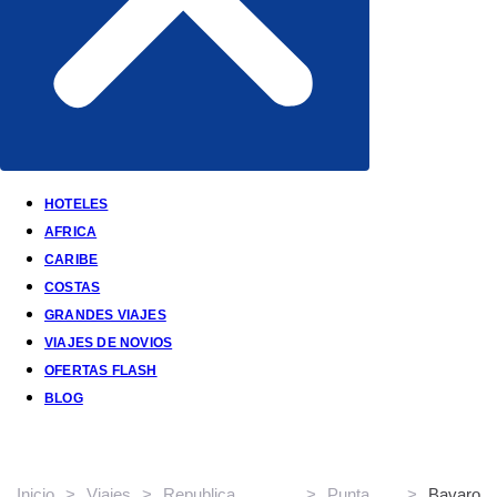
HOTELES
AFRICA
CARIBE
COSTAS
GRANDES VIAJES
VIAJES DE NOVIOS
OFERTAS FLASH
BLOG
Tu próxima aventura te espera en Bavaro
Inicio
>
Viajes
>
Republica
>
Punta
>
Bavaro