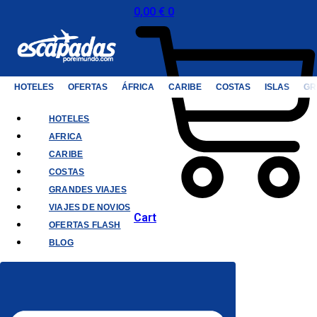
0,00
€
0
HOTELES
OFERTAS
ÁFRICA
CARIBE
COSTAS
ISLAS
GR
HOTELES
AFRICA
CARIBE
COSTAS
GRANDES VIAJES
VIAJES DE NOVIOS
Cart
OFERTAS FLASH
BLOG