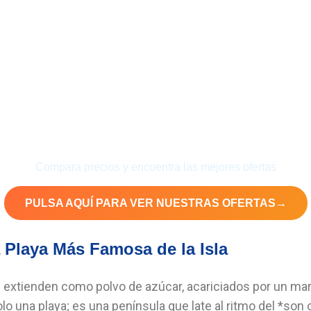
tas irresistibles para viajar a
Var
Compara precios y encuentra las mejores ofertas
PULSA AQUÍ PARA VER NUESTRAS OFERTAS
→
a Playa Más Famosa de la Isla
extienden como polvo de azúcar, acariciados por un mar d
solo una playa; es una península que late al ritmo del *son