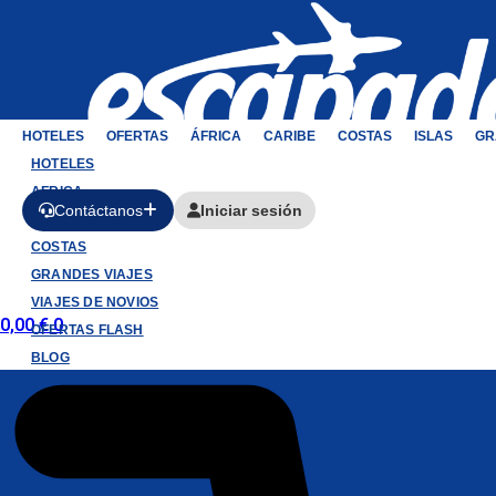
HOTELES
OFERTAS
ÁFRICA
CARIBE
COSTAS
ISLAS
GR
HOTELES
AFRICA
Contáctanos
Iniciar sesión
CARIBE
COSTAS
GRANDES VIAJES
VIAJES DE NOVIOS
0,00
€
0
OFERTAS FLASH
BLOG