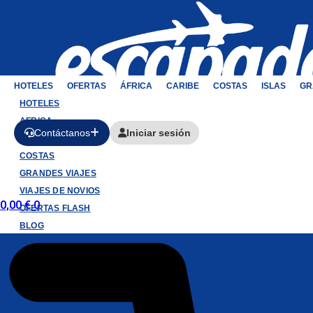
HOTELES
OFERTAS
ÁFRICA
CARIBE
COSTAS
ISLAS
GR
HOTELES
AFRICA
Contáctanos
Iniciar sesión
CARIBE
COSTAS
GRANDES VIAJES
VIAJES DE NOVIOS
0,00
€
0
OFERTAS FLASH
BLOG