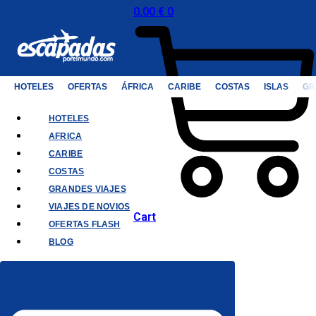
0,00
€
0
HOTELES
OFERTAS
ÁFRICA
CARIBE
COSTAS
ISLAS
GR
HOTELES
AFRICA
CARIBE
COSTAS
GRANDES VIAJES
VIAJES DE NOVIOS
Cart
OFERTAS FLASH
BLOG