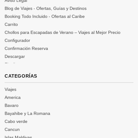
Aviso Legal
Blog de Viajes - Ofertas, Guías y Destinos
Booking Todo Incluido - Ofertas al Caribe
Carrito
Chollos para Escapadas de Verano – Viajes al Mejor Precio
Configurador
Confirmación Reserva
Descargar
Finalizar compra
Login
CATEGORÍAS
Mi cuenta
Ofertas de Última Hora a Canarias, Baleares...
Viajes
Ofertas de Viajes y Vacaciones | Chollos Todo Incluido y
America
Escapadas Baratas
Bavaro
Política de privacidad
Bayahibe y La Romana
Preguntas Frecuentes
Cabo verde
Términos y condiciones
Cancun
Vacaciones Baratas | Ofertas Irresistibles para Viajar por Menos
Islas Maldivas