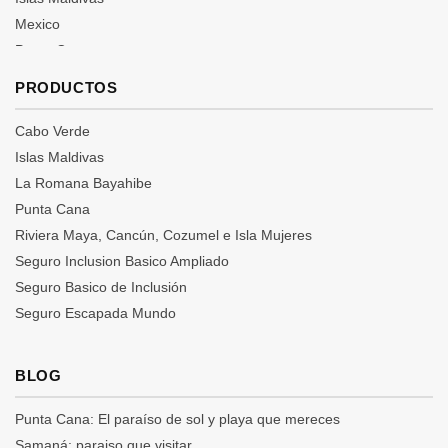
Viaja al mejor precio: Caribe, Riviera Maya, Cancún y más
Mexico
Viajes Baratos a Islas | Ofertas Exclusivas a Canarias, Baleares y
Punta Cana
Más
Republica Dominicana
Viajes Baratos al Caribe | Escapadas por el Mundo
PRODUCTOS
Riviera Maya
Seguros
Cabo Verde
Islas Maldivas
La Romana Bayahibe
Punta Cana
Riviera Maya, Cancún, Cozumel e Isla Mujeres
Seguro Inclusion Basico Ampliado
Seguro Basico de Inclusión
Seguro Escapada Mundo
Seguro Escapadas Infinity
Seguro Escapadas Premium
BLOG
Seguro Escapadas TOP
Punta Cana: El paraíso de sol y playa que mereces
Samaná: paraiso que visitar