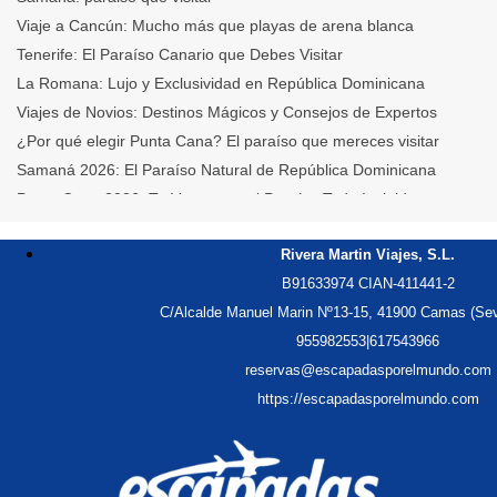
Viaje a Cancún: Mucho más que playas de arena blanca
Tenerife: El Paraíso Canario que Debes Visitar
La Romana: Lujo y Exclusividad en República Dominicana
Viajes de Novios: Destinos Mágicos y Consejos de Expertos
¿Por qué elegir Punta Cana? El paraíso que mereces visitar
Samaná 2026: El Paraíso Natural de República Dominicana
Punta Cana 2026: Tu Verano en el Paraíso Todo Incluido
Cancún y Riviera Maya: Entre Ruinas Mayas, Cenotes y Lujo
Rivera Martin Viajes, S.L.
Varadero: La Perfección Azul Cubana, El Relax en el Caribe
B91633974 CIAN-411441-2
Crónicas de La Habana Vieja: Mitos, Historia y el Alma del Son
C/Alcalde Manuel Marin Nº13-15, 41900 Camas (Sev
Samaná: El Santuario Secreto, Ballenas y Playas Vírgenes RD
955982553
|
617543966
Punta Cana: Lujo, Aventura y las Playas Más Vibrantes
reservas@escapadasporelmundo.com
Cancún: Playa, Fiesta y Misterios Mayas
https://escapadasporelmundo.com
Sabores de Cuba: Viaje Gastronómico
Cancún: El Paraíso Maya de Playas y Vida Nocturna
Varadero:Las Mejores Playas de Cuba
Punta Cana: Lujo, Relax y el Mejor Todo Incluido del Caribe