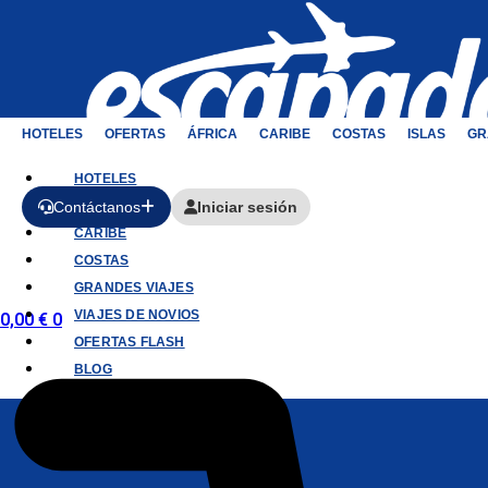
HOTELES
OFERTAS
ÁFRICA
CARIBE
COSTAS
ISLAS
GR
HOTELES
Contáctanos
Iniciar sesión
AFRICA
CARIBE
COSTAS
GRANDES VIAJES
VIAJES DE NOVIOS
0,00
€
0
OFERTAS FLASH
BLOG