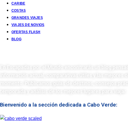
CARIBE
COSTAS
GRANDES VIAJES
VIAJES DE NOVIOS
OFERTAS FLASH
BLOG
Cabo Verde: Tu Viaje Histórico Comienza
En Escapadas por el Mundo encontrarás un blog pensad
información actual, comparativas útiles y las mejores of
momento. Publicamos guías de destinos, consejos prá
temporada y análisis de los mejores lugares para viajar.
Bienvenido a la sección dedicada a Cabo Verde: